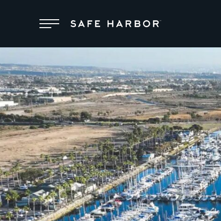
Nous trouver
Adhésion
Entretien des
bateaux
Superyachts