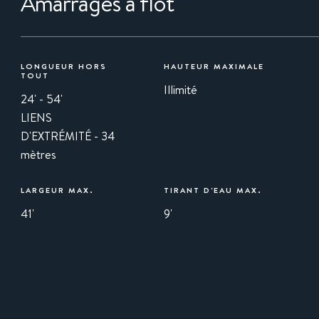
Amarrages à flot
LONGUEUR HORS
HAUTEUR MAXIMALE
TOUT
Illimité
24' - 54'
LIENS
D'EXTRÉMITÉ - 34
mètres
LARGEUR MAX.
TIRANT D'EAU MAX.
41'
9'