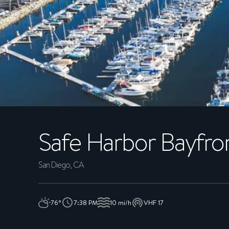
À propos
ADHÉRENTS
CONCIERGE
EXPÉRIENCES
Safe Harbor Bayfro
DURABILITÉ
BOUTIQUE
San Diego, CA
CARRIÈRES
76°
7:38 PM
10 mi/h
VHF 17
ACTUALITÉS