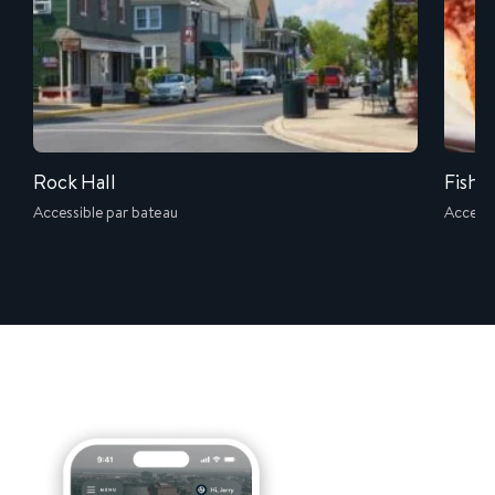
Rock Hall
Fish W
Accessible par bateau
Accessi