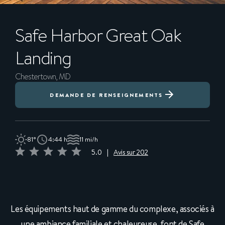
Safe Harbor
Great Oak
Landing
Chestertown, MD
DEMANDE DE RENSEIGNEMENTS
81°
4:44 h
11 mi/h
5.0
|
Avis sur 202
Les équipements haut de gamme du complexe, associés à
une ambiance familiale et chaleureuse, font de Safe