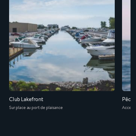
Club Lakefront
Pêche 
Sur place au port de plaisance
Accessi