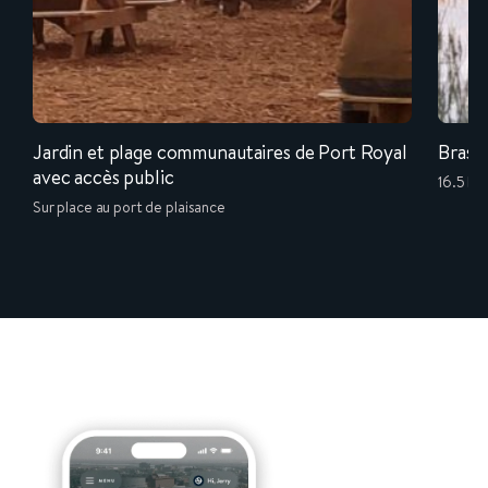
Jardin et plage communautaires de Port Royal
Bras 
avec accès public
16.5 km
Sur place au port de plaisance