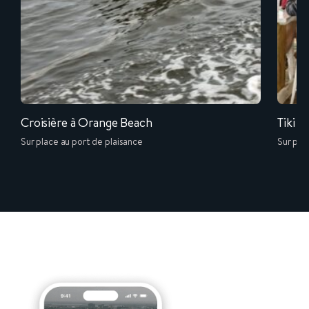
Croisière à Orange Beach
Tiki 
Sur place au port de plaisance
Sur pla