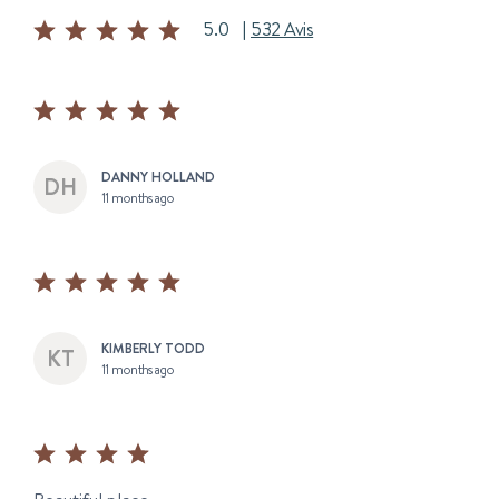
5.0
|
532 Avis
DANNY HOLLAND
11 months ago
KIMBERLY TODD
11 months ago