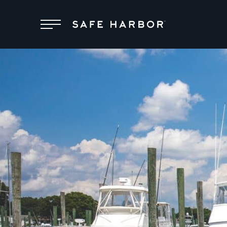
Nous trouver
Adhésion
Entretien des
bateaux
Superyachts