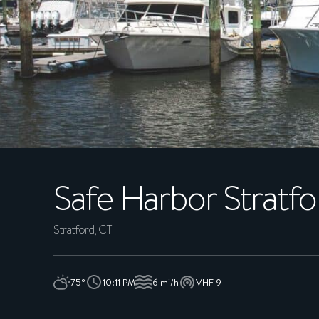
À propos
ADHÉRENTS
CONCIERGE
EXPÉRIENCES
Safe Harbor
Stratfo
DURABILITÉ
BOUTIQUE
Stratford, CT
CARRIÈRES
75°
10:11 PM
6 mi/h
VHF 9
ACTUALITÉS