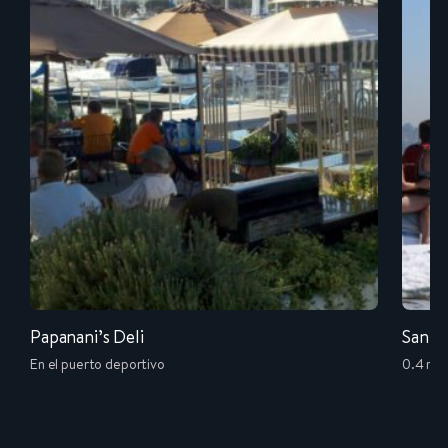
Papanani’s Deli
San D
En el puerto deportivo
0.4 mil