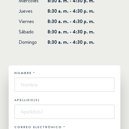
Miércoles
8:30 a. m. - 4:30 p. m.
Jueves
8:30 a. m. - 4:30 p. m.
Viernes
8:30 a. m. - 4:30 p. m.
Sábado
8:30 a. m. - 4:30 p. m.
Domingo
8:30 a. m. - 4:30 p. m.
NOMBRE
*
HUBSPOT
-
Contáctanos
APELLIDO(S)
CORREO ELECTRÓNICO
*