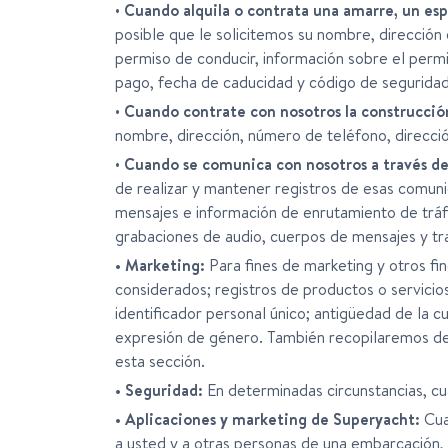
•
Cuando alquila o contrata una amarre, un e
posible que le solicitemos su nombre, dirección
permiso de conducir, información sobre el permi
pago, fecha de caducidad y código de seguridad,
•
Cuando contrate con nosotros la construcció
nombre, dirección, número de teléfono, direcci
•
Cuando se comunica con nosotros a través d
de realizar y mantener registros de esas comuni
mensajes e información de enrutamiento de tráfi
grabaciones de audio, cuerpos de mensajes y tr
• Marketing:
Para fines de marketing y otros fi
considerados; registros de productos o servicios
identificador personal único; antigüedad de la 
expresión de género. También recopilaremos det
esta sección.
• Seguridad:
En determinadas circunstancias, cu
• Aplicaciones y marketing de Superyacht:
Cuan
a usted y a otras personas de una embarcación,