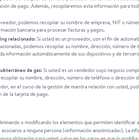
ción de pago. Además, recopilaremos esta información para tod
oveedor, podemos recopilar su nombre de empresa, NIF o número
ormación bancaria para procesar facturas y pagos.
ing relacionado:
Si usted es un proveedor, con el fin de automat
lacionadas, podemos recopilar su nombre, dirección, número de 
a información automáticamente de sus dispositivos y de terceros
ubterráneo de gas:
Si usted es un vendedor cuyo negocio compr
opilar su nombre, dirección, número de teléfono o dirección d
dor, en el curso de la gestión de nuestra relación con usted, pod
 de la tarjeta de pago.
liminando o modificando los elementos que permiten identificar 
 asociarse a ninguna persona («información anonimizada»). La inf
inguna obligación para usted, salvo en los casos en que lo prohíba