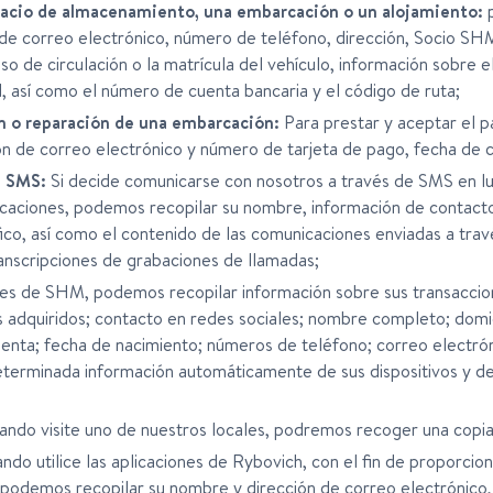
spacio de almacenamiento, una embarcación o un alojamiento:
p
 de correo electrónico, número de teléfono, dirección, Socio SH
so de circulación o la matrícula del vehículo, información sobre 
 así como el número de cuenta bancaria y el código de ruta;
n o reparación de una embarcación:
Para prestar y aceptar el p
ón de correo electrónico y número de tarjeta de pago, fecha de 
e SMS:
Si decide comunicarse con nosotros a través de SMS en lug
caciones, podemos recopilar su nombre, información de contacto,
co, así como el contenido de las comunicaciones enviadas a trav
anscripciones de grabaciones de llamadas;
nes de SHM, podemos recopilar información sobre sus transaccio
 adquiridos; contacto en redes sociales; nombre completo; domici
cuenta; fecha de nacimiento; números de teléfono; correo electrón
erminada información automáticamente de sus dispositivos y de 
ando visite uno de nuestros locales, podremos recoger una copia
do utilice las aplicaciones de Rybovich, con el fin de proporcio
 podemos recopilar su nombre y dirección de correo electrónico,