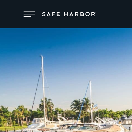
Ubicaciones
Membresía
Mantenimiento
Superyachts
Acerca de