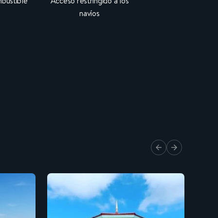
bustible
Acceso restringido a los
navíos