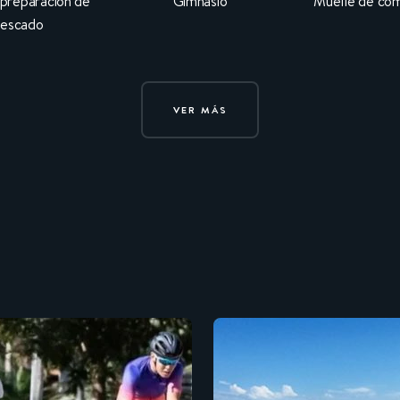
 preparación de
Gimnasio
Muelle de com
escado
VER MÁS