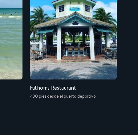
Fathoms Restaurant
Cape 
400 pies desde el puerto deportivo
A 0,1 m