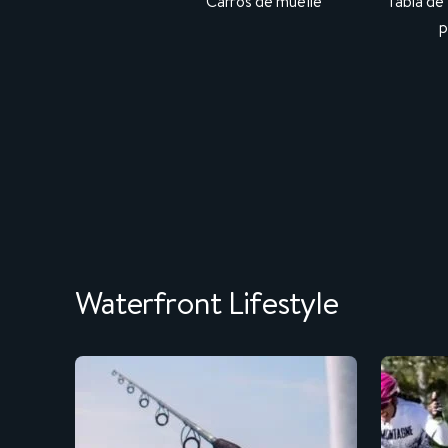
Carros de muelle
Tabla de
p
Waterfront Lifestyle