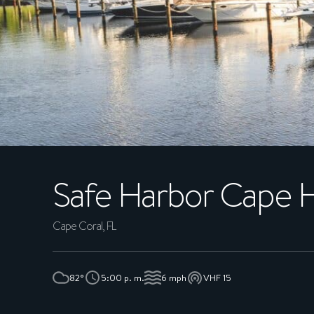
SOCIOS
CONSERJERÍA
EXPERIENCIAS
SOSTENIBILIDAD
Safe Harbor
Cape H
SHOP
EMPLEO
Cape Coral, FL
NOTICIAS
82°
5:00 p. m.
6 mph
VHF 15