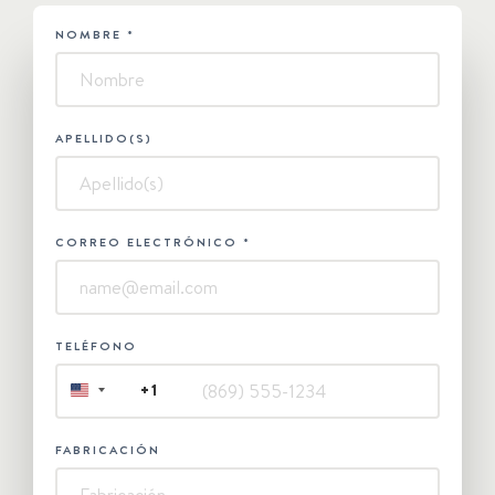
NOMBRE
*
HUBSPOT
-
Contáctanos
APELLIDO(S)
CORREO ELECTRÓNICO
*
TELÉFONO
+1
UNITED
STATES
+1
FABRICACIÓN