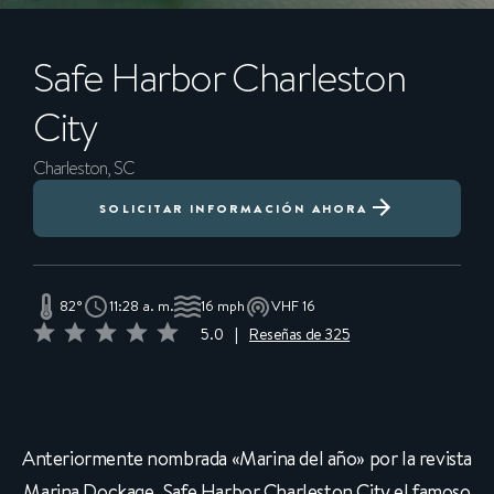
Safe Harbor
Charleston
City
Charleston, SC
SOLICITAR INFORMACIÓN AHORA
82°
11:28 a. m.
16 mph
VHF 16
5.0
|
Reseñas de 325
Anteriormente nombrada «Marina del año» por la revista
Marina Dockage, Safe Harbor Charleston City el famoso