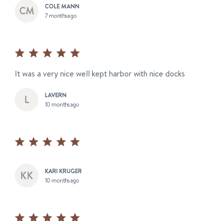
COLE MANN
7 months ago
It was a very nice well kept harbor with nice docks
LAVERN
10 months ago
KARI KRUGER
10 months ago