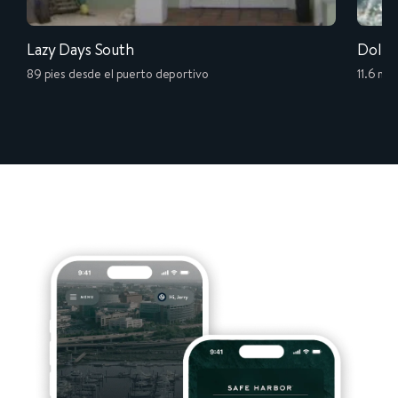
Lazy Days South
Dolph
89 pies desde el puerto deportivo
11.6 mil