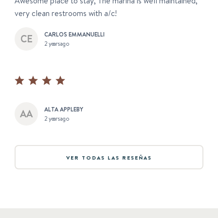
Awesome place to stay, The marina is well maintained,
very clean restrooms with a/c!
CARLOS EMMANUELLI
2 years ago
ALTA APPLEBY
2 years ago
VER TODAS LAS RESEÑAS