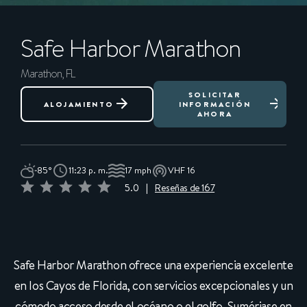
Safe Harbor Marathon
Marathon, FL
SOLICITAR
ALOJAMIENTO
INFORMACIÓN
AHORA
85°
11:23 p. m.
17 mph
VHF 16
5.0
|
Reseñas de 167
Safe Harbor Marathon ofrece una experiencia excelente
en los Cayos de Florida, con servicios excepcionales y un
cómodo acceso desde el océano o el golfo. Sumérjase en