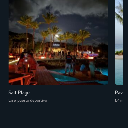
Salt Plage
Pavil
En el puerto deportivo
1.4 mil