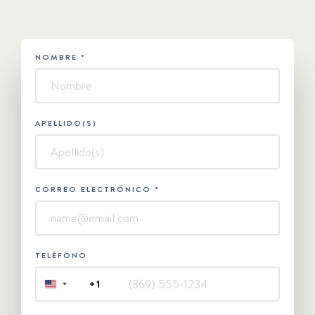
NOMBRE
*
HUBSPOT
-
Superyacht
APELLIDO(S)
CORREO ELECTRÓNICO
*
TELÉFONO
+1
UNITED
STATES
+1