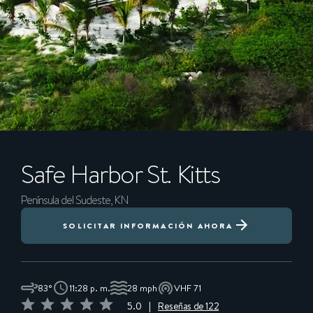
Safe Harbor St. Kitts
Península del Sudeste, KN
SOLICITAR INFORMACIÓN AHORA
83°
11:28 p. m.
28 mph
VHF 71
5.0
|
Reseñas de 122