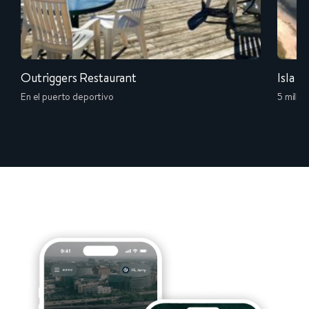
Outriggers Restaurant
Isla C
En el puerto deportivo
5 milla