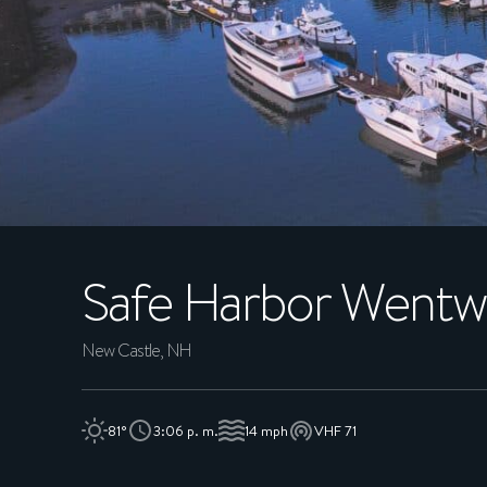
SOCIOS
CONSERJERÍA
EXPERIENCIAS
SOSTENIBILIDAD
Safe Harbor
Wentwo
SHOP
EMPLEO
New Castle, NH
NOTICIAS
81°
3:06 p. m.
14 mph
VHF 71