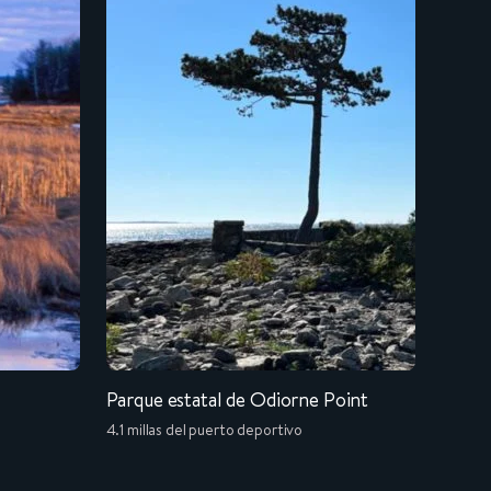
Parque estatal de Odiorne Point
Seaco
4.1 millas del puerto deportivo
4.1 mil